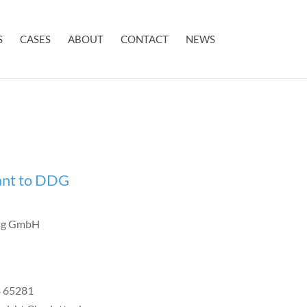
S
CASES
ABOUT
CONTACT
NEWS
ant to DDG
ung GmbH
B 65281