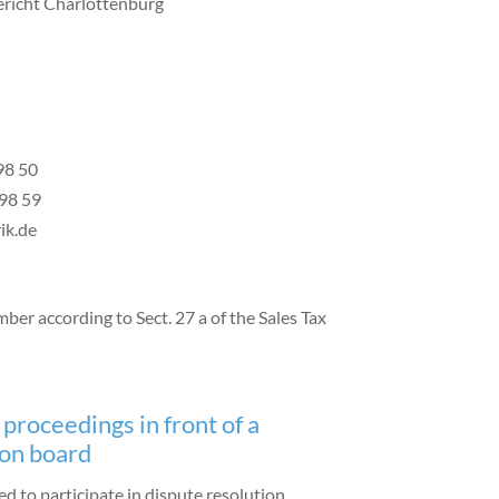
ericht Charlottenburg
98 50
 98 59
ik.de
mber according to Sect. 27 a of the Sales Tax
proceedings in front of a
ion board
ed to participate in dispute resolution