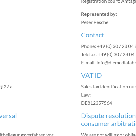
Registration court: Amtsg
Represented by:
Peter Peschel
Contact
Phone: +49 (0) 30 / 28 04 
Telefax: +49 (0) 30 / 28 04
E-mail: info@diemediafabr
VAT ID
§ 27 a
Sales tax identification nu
Law:
DE812357564
versal­
Dispute resolution 
consumer arbitrat
reitbeilegungsverfahren vor
We are not willing or oblig