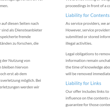
hmen.
proceedings in front of a 
Liability for Contents
e auf diesen Seiten nach
As service providers, we ar
 sind als Diensteanbieter
However, service provider
gespeicherte fremde
submitted or stored inform
änden zu forschen, die
illegal activities.
Legal obligations to remov
g der Nutzung von
information remain unchallen
 bleiben hiervon
the time of knowledge about
doch erst ab dem
will be removed immediate
sverletzung möglich. Bei
Liability for Links
rletzungen werden wir
Our offer includes links t
influence on the contents 
guarantee for those conten