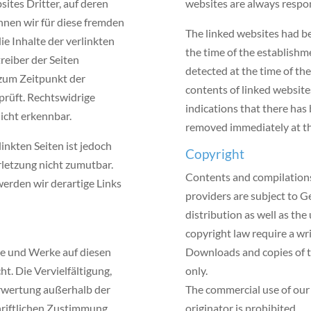
ites Dritter, auf deren
websites are always respon
nnen wir für diese fremden
The linked websites had be
e Inhalte der verlinkten
the time of the establishme
treiber der Seiten
detected at the time of th
 zum Zeitpunkt der
contents of linked websit
prüft. Rechtswidrige
indications that there has b
icht erkennbar.
removed immediately at th
inkten Seiten ist jedoch
Copyright
letzung nicht zumutbar.
Contents and compilations
erden wir derartige Links
providers are subject to G
distribution as well as the
copyright law require a wri
lte und Werke auf diesen
Downloads and copies of t
t. Die Vervielfältigung,
only.
erwertung außerhalb der
The commercial use of our
hriftlichen Zustimmung
originator is prohibited.